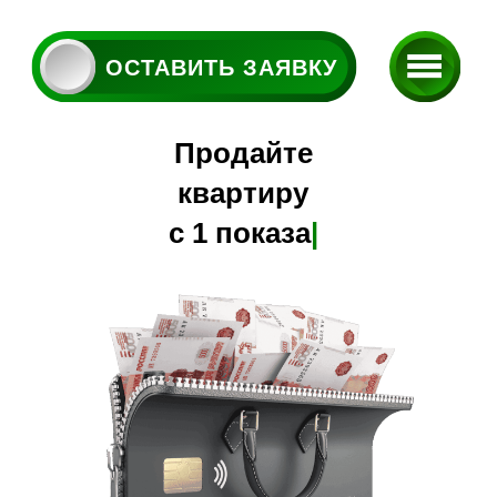
ОСТАВИТЬ ЗАЯВКУ
П
р
о
д
а
й
т
е
к
в
а
р
т
и
р
у
с
1
п
о
к
а
з
а